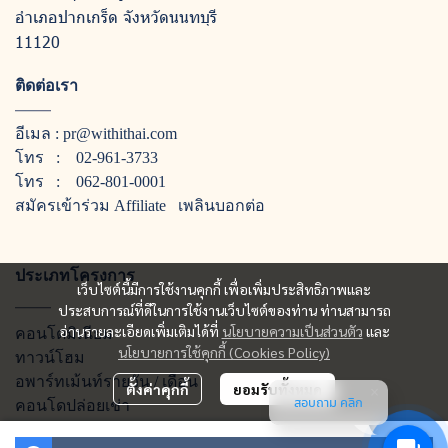
อำเภอปากเกร็ด จังหวัดนนทบุรี
11120
ติดต่อเรา
อีเมล :
pr@withithai.com
โทร :
02-961-3733
โทร :
062-801-0001
สมัครเข้าร่วม Affiliate
เพลินบอกต่อ
ประเภทโครงการ
เว็บไซต์นี้มีการใช้งานคุกกี้ เพื่อเพิ่มประสิทธิภาพและ
ประสบการณ์ที่ดีในการใช้งานเว็บไซต์ของท่าน ท่านสามารถ
อ่านรายละเอียดเพิ่มเติมได้ที่
นโยบายความเป็นส่วนตัว
และ
คอนโดมิเนียม
นโยบายการใช้คุกกี้ (Cookies Policy)
ทาวน์โฮม
อพาร์ทเม้นท์รายวัน / เดือน
ตั้งค่าคุกกี้
ยอมรับทั้งหมด
สอบถาม คลิก
คอนโดปล่อยเช่า