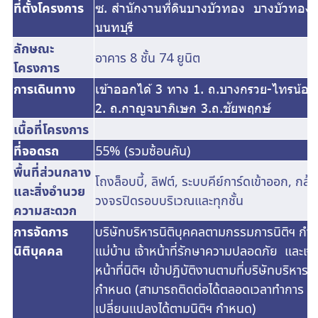
ที่ตั้งโครงการ
ซ. สำนักงานที่ดินบางบัวทอง บางบัวทอง
นนทบุรี
ลักษณะ
อาคาร 8 ชั้น 74 ยูนิต
โครงการ
การเดินทาง
เข้าออกได้ 3 ทาง 1. ถ.บางกรวย-ไทรน
2. ถ.กาญจนาภิเษก 3.ถ.ชัยพฤกษ์
เนื้อที่โครงการ
ที่จอดรถ
55% (รวมซ้อนคัน)
พื้นที่ส่วนกลาง
โถงล็อบบี้, ลิฟต์, ระบบคีย์การ์ดเข้าออก, กล้
และสิ่งอำนวย
วงจรปิดรอบบริเวณและทุกชั้น
ความสะดวก
การจัดการ
บริษัทบริหารนิติบุคคลตามกรรมการนิติฯ กำ
นิติบุคคล
แม่บ้าน เจ้าหน้าที่รักษาความปลอดภัย และเจ้า
หน้าที่นิติฯ เข้าปฏิบัติงานตามที่บริษัทบริหาร
กำหนด (สามารถติดต่อได้ตลอดเวลาทำการ แ
เปลี่ยนแปลงได้ตามนิติฯ กำหนด)