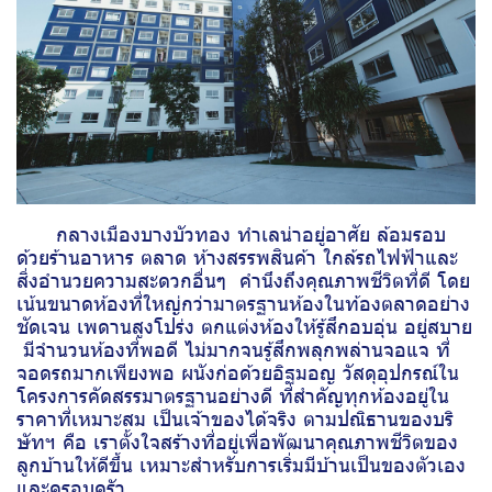
กลางเมืองบางบัวทอง ทำเลน่าอยู่อาศัย ล้อมรอบ
ด้วยร้านอาหาร ตลาด ห้างสรรพสินค้า ใกล้รถไฟฟ้าและ
สิ่งอำนวยความสะดวกอื่นๆ คำนึงถึงคุณภาพชีวิตที่ดี โดย
เน้นขนาดห้องที่ใหญ่กว่ามาตรฐานห้องในท้องตลาดอย่าง
ชัดเจน เพดานสูงโปร่ง ตกแต่งห้องให้รู้สึกอบอุ่น อยู่สบาย
มีจำนวนห้องที่พอดี ไม่มากจนรู้สึกพลุกพล่านจอแจ ที่
จอดรถมากเพียงพอ ผนังก่อด้วยอิฐมอญ วัสดุอุปกรณ์ใน
โครงการคัดสรรมาตรฐานอย่างดี ที่สำคัญทุกห้องอยู่ใน
ราคาที่เหมาะสม เป็นเจ้าของได้จริง ตามปณิธานของบริ
ษัทฯ คือ เราตั้งใจสร้างที่อยู่เพื่อพัฒนาคุณภาพชีวิตของ
ลูกบ้านให้ดีขึ้น เหมาะสำหรับการเริ่มมีบ้านเป็นของตัวเอง
และครอบครัว