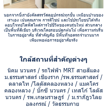
นอกจากนี้เรายังคัดสรรวัสดุอุปกรณ์ทุกชิ้น เหมือนบ้านของ
เราเอง เน้นคุณภาพ การดีไซน์ และใช้ประโยชน์ได้จริง
ตอบโจทย์ไลฟ์สไตล์การใช้ชีวิตของคนรุ่นใหม่ ส่วนกลาง
เป็นพื้นที่สีเขียว บริเวณโดยรอบปลูกต้นไม้ เพื่อความร่มรื่น
ในการอยู่อาศัย ที่สำคัญคือ มีพื้นที่จอดรถจำนวนมาก
เพียงพอต่อการอยู่อาศัยจริง
ใกล้สถานที่สำคัญต่างๆ
นิคม นวนคร / รถไฟฟ้า MRT สายสีแดง
ม.ธรรมศาสตร์ เชียงราก /รพ.ธรรมศาสตร์ /
ตลาดไท /โลตัสคลองหลวง / แมคโคร
คลองหลวง / บิ๊กซี นวนคร / เทสโก้ โลตัส
นวนคร / รพ.เกษมราษฎร์ / ม.ราภัฎวไลย
อลงกรณ์ / วัดธรรมกาย