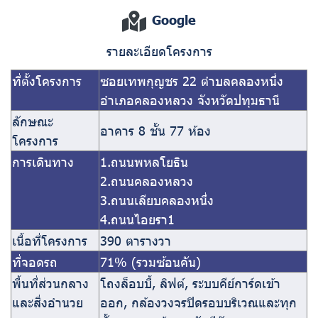
Google
รายละเอียดโครงการ
ที่ตั้งโครงการ
ซอยเทพกุญชร 22 ตำบลคลองหนึ่ง
อำเภอคลองหลวง จังหวัดปทุมธานี
ลักษณะ
อาคาร 8 ชั้น 77 ห้อง
โครงการ
การเดินทาง
1.ถนนพหลโยธิน
2.ถนนคลองหลวง
3.ถนนเลียบคลองหนึ่ง
4.ถนนไอยรา1
เนื้อที่โครงการ
390 ตารางวา
ที่จอดรถ
71% (รวมซ้อนคัน)
พื้นที่ส่วนกลาง
โถงล็อบบี้, ลิฟต์, ระบบคีย์การ์ดเข้า
และสิ่งอำนวย
ออก, กล้องวงจรปิดรอบบริเวณและทุก