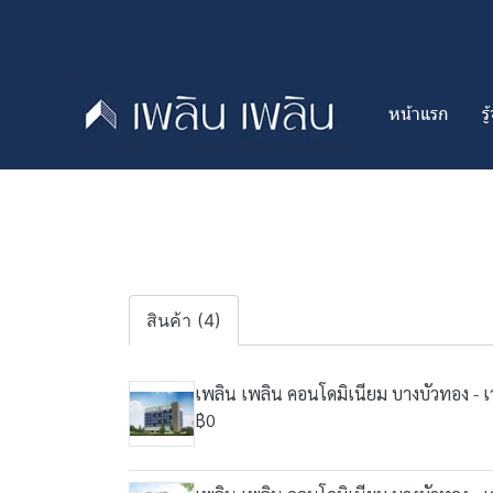
หน้าแรก
ร
สินค้า (4)
เพลิน เพลิน คอนโดมิเนียม บางบัวทอง - 
฿0