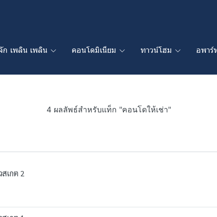
ู้จัก เพลิน เพลิน
คอนโดมิเนียม
ทาวน์โฮม
อพาร์ท
4 ผลลัพธ์สำหรับแท็ก "คอนโดให้เช่า"
เวสเกต 2