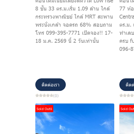
คอนโดมิเนียมเลี้ยงสัตว์ได้ Low rise
คอนโดม
8 ชั้น 33 ตร.ม.เริ่ม 1.09 ล้าน ใกล้
77 ห้
กระทรวงพาณิชย์ ใกล้ MRT สะพาน
Centra
พระนั่งเกล้า จอดรถ 68% สอบถาม
ตร.ม. 
โทร 099-395-7771 เปิดจอง!! 17-
ทำเลบ
18 ม.ค. 2569 นี้ 2 วันเท่านั้น
ครบ fu
096-8
ติดต่อเรา
ติดต
(0)
Sold Out!!
Sold Out