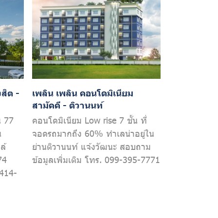
สิต -
เพลิน เพลิน คอนโดมิเนียม
สามัคคี - ติวานนท์
น 77
คอนโดมิเนียม Low rise 7 ชั้น ที่
น
จอดรถมากถึง 60% ทำเลน่าอยู่ใน
ล้
ย่านติวานนท์ แจ้งวัฒนะ สอบถาม
74
ข้อมูลเพิ่มเติม โทร. 099-395-7771
414-