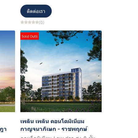
ติดต่อเรา
(0)
Sold Out!!
เพลิน เพลิน คอนโดมิเนียม
ษฎา
กาญจนาภิเษก - ราชพฤกษ์