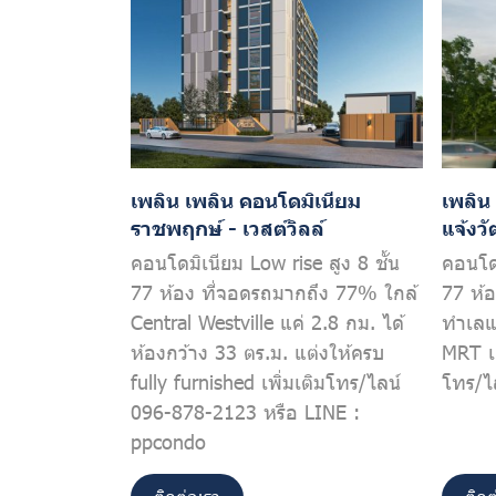
เพลิน เพลิน คอนโดมิเนียม
เพลิน
ราชพฤกษ์ - เวสต์วิลล์
แจ้งว
คอนโดมิเนียม Low rise สูง 8 ชั้น
คอนโดม
77 ห้อง ที่จอดรถมากถึง 77% ใกล้
77 ห้
Central Westville แค่ 2.8 กม. ได้
ทำเลแ
ห้องกว้าง 33 ตร.ม. แต่งให้ครบ
MRT เล
fully furnished เพิ่มเติมโทร/ไลน์
โทร/ไ
096-878-2123 หรือ LINE :
ppcondo