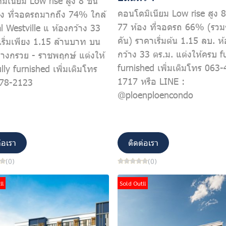
ิเนียม Low rise สูง 8 ชั้น
คอนโดมิเนียม Low rise สูง 8 
อง ที่จอดรถมากถึง 74% ใกล้
77 ห้อง ที่จอดรถ 66% (รวม
l Westville แ ห้องกว้าง 33
คัน) ราคาเริ่มต้น 1.15 ลบ. ห
เริ่มเพียง 1.15 ล้านบาท บน
กว้าง 33 ตร.ม. แต่งให้ครบ fu
างกรวย - ราชพฤกษ์ แต่งให้
furnished เพิ่มเติมโทร 063-
lly furnished เพิ่มเติมโทร
1717 หรือ LINE :
78-2123
@ploenploencondo
่อเรา
ติดต่อเรา
(0)
(0)
!!
Sold Out!!