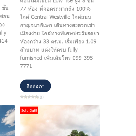
คอนโดมิเนียม Low rise สูง 8 ชั้น
ชั้น
77 ห้อง ที่จอดรถมากถึง 100%
ซ้อน
ใกล้ Central Westville ใกล้ถนน
้อง
กาญจนาภิเษก เดินทางสะดวกเข้า
lly
เมืองง่าย ใกล้ทางพิเศษประจิมรถยา
414-
ห้องกว้าง 33 ตร.ม. เริ่มเพียง 1.09
ล้านบาท แต่งให้ครบ fully
furnished เพิ่มเติมโทร 099-395-
7771
ติดต่อเรา
(0)
Sold Out!!