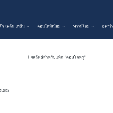
ู้จัก เพลิน เพลิน
คอนโดมิเนียม
ทาวน์โฮม
อพาร์ท
1 ผลลัพธ์สำหรับแท็ก "คอนโดหรู"
างเถอะ