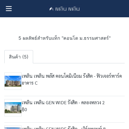
5 ผลลัพธ์สำหรับแท็ก "คอนโด ม.ธรรมศาสตร์"
สินค้า (5)
เพลิน เพลิน พลัส คอนโดมิเนียม รังสิต - ฟิวเจอร์พาร์ค
อาคาร C
เพลิน เพลิน GEN WIDE รังสิต - คลองหลวง 2
฿0
เพลิน เพลิน GEN WIDE รังสิต - เวิร์คพอยท์ 8