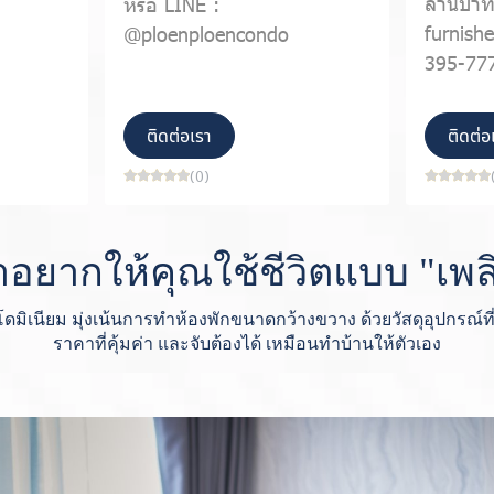
ล้านบาท
หรือ LINE :
furnishe
@ploenploencondo
395-77
ติดต่อเรา
ติดต่อ
(0)
อยากให้คุณใช้ชีวิตแบบ "เพล
ดมิเนียม มุ่งเน้นการทำห้องพักขนาดกว้างขวาง ด้วยวัสดุอุปกรณ์ที
ราคาที่คุ้มค่า และจับต้องได้ เหมือนทำบ้านให้ตัวเอง