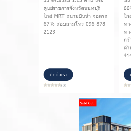
ศูนย์ราชการจังหวัดนนทบุรี
66%
ใกล้ MRT สนามบินน้ำ จอดรถ
ใก
67% สอบถามโทร 096-878-
ทาง
2123
ทา
กว้
ล้า
41
ติดต่อเรา
(0)
Sold Out!!