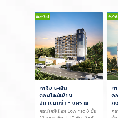
สินค้าใหม่
สินค้าใ
เพลิน เพลิน
เพ
คอนโดมิเนียม
คอ
สนามบินน้ำ - แคราย
ภิ
คอนโดมิเนียม Low rise 8 ชั้น
คอน
33 ตร.ม.เริ่ม 1.15 ล้าน ใกล้
ชั้