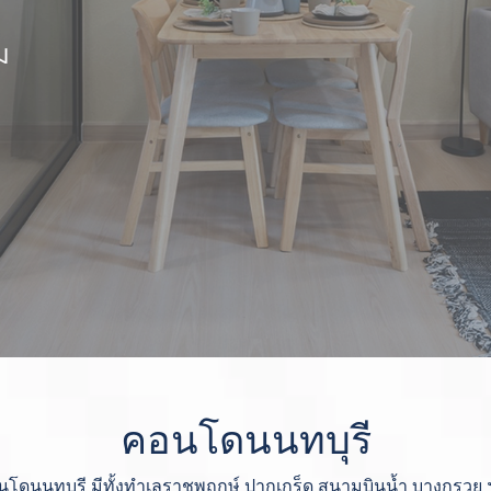
ม
คอนโดนนทบุรี
โดนนทบุรี มีทั้งทำเลราชพฤกษ์ ปากเกร็ด สนามบินน้ำ บางกรวย