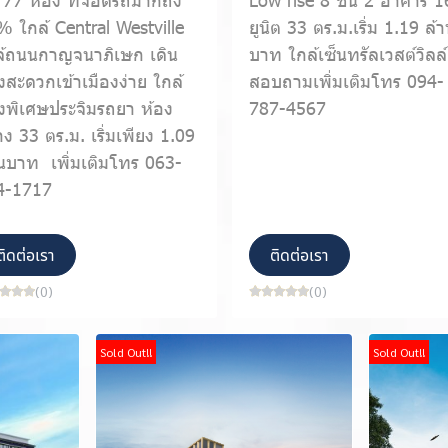
 ใกล้ Central Westville
ยูนิต 33 ตร.ม.เริ่ม 1.19 ล้
ล้ถนนกาญจนาภิเษก เดิน
บาท ใกล้เซ็นทรัลเวสต์วิลล์
สะดวกเข้าเมืองง่าย ใกล้
สอบถามเพิ่มเติมโทร 094-
งพิเศษประจิมรถยา ห้อง
787-4567
าง 33 ตร.ม. เริ่มเพียง 1.09
นบาท เพิ่มเติมโทร 063-
4-1717
ติดต่อเรา
ติดต่อเรา
(0)
(0)
Sold Out!!
Sold Out!!