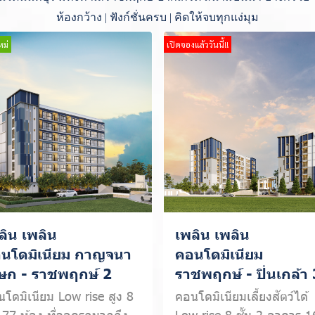
ห้องกว้าง | ฟังก์ชั่นครบ | คิดให้จบทุกแง่มุม
หม่
เปิดจองแล้ววันนี้!!
ลิน เพลิน
เพลิน เพลิน
นโดมิเนียม กาญจนา
คอนโดมิเนียม
เษก - ราชพฤกษ์ 2
ราชพฤกษ์ - ปิ่นเกล้า 
โดมิเนียม Low rise สูง 8
คอนโดมิเนียมเลี้ยงสัตว์ได้
น 77 ห้อง ที่จอดรถมากถึง
Low rise 8 ชั้น 2 อาคาร 1