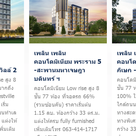
เพลิน เพลิน
เพลิน 
คอนโดมิเนียม พระราม 5
คอนโด
ิลล์ 2
-สะพานมหาเจษฎา
ภิเษก 
บดินทร์ ฯ
e สูง 8
คอนโดมิ
มากถึง
ชั้น 77 
คอนโดมิเนียม Low rise สูง 8
tville
100% ใก
ชั้น 77 ห้อง ที่จอดรถ 66%
ริ่ม
ใกล้ถนน
(รวมซ้อนคัน) ราคาเริ่มต้น
 บนทำเล
ทางสะดว
1.15 ลบ. ห้องกว้าง 33 ตร.ม.
แต่งให้
ทางพิเศ
แต่งให้ครบ fully furnished
ิ่มเติม
กว้าง 33
เพิ่มเติมโทร 063-414-1717